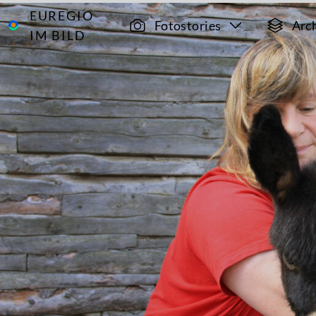
EUREGIO
Archiv
6808
Fotostories
Arc
IM BILD