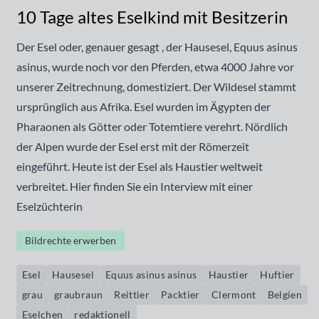
10 Tage altes Eselkind mit Besitzerin
Der Esel oder, genauer gesagt , der Hausesel, Equus asinus
asinus, wurde noch vor den Pferden, etwa 4000 Jahre vor
unserer Zeitrechnung, domestiziert. Der Wildesel stammt
ursprünglich aus Afrika. Esel wurden im Ägypten der
Pharaonen als Götter oder Totemtiere verehrt. Nördlich
der Alpen wurde der Esel erst mit der Römerzeit
eingeführt. Heute ist der Esel als Haustier weltweit
verbreitet. Hier finden Sie ein
Interview mit einer
Eselzüchterin
Bildrechte erwerben
Esel
Hausesel
Equus asinus asinus
Haustier
Huftier
grau
graubraun
Reittier
Packtier
Clermont
Belgien
Eselchen
redaktionell