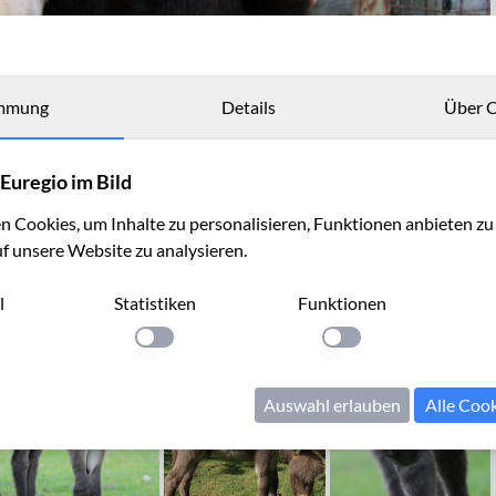
mmung
Details
Über C
Euregio im Bild
 Cookies, um Inhalte zu personalisieren, Funktionen anbieten z
uf unsere Website zu analysieren.
l
Statistiken
Funktionen
llung anwenden
Einstellung anwenden
Einstellung anwenden
Auswahl erlauben
Alle Coo