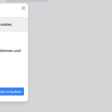
ookies
u können und
kies erlauben