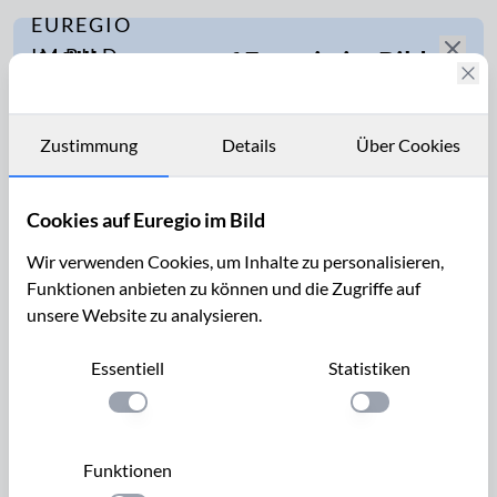
EUREGIO
Die
IM BILD
Willkommen auf Euregio im Bild
Euregio
Fotostories
Maas-
Die Euregio Maas-Rhein hat eine
Rhein
Archiv
erstaunlich große Vielfalt zu bieten – lassen
Zustimmung
Details
Über Cookies
und
Sie sich inspirieren!
Kontakt
die
Cookies auf Euregio im Bild
Eifel
In unseren Fotostories finden Sie
in
Anregungen für erholsame Tage,
Wir verwenden Cookies, um Inhalte zu personalisieren,
Bildern
jahreszeitliche Tipps und viele
Funktionen anbieten zu können und die Zugriffe auf
unsere Website zu analysieren.
Wandervorschläge.
Essentiell
Statistiken
Einstellung anwenden
Einstellung anwen
Newsletter
Bleiben Sie auf dem Laufenden und
Funktionen