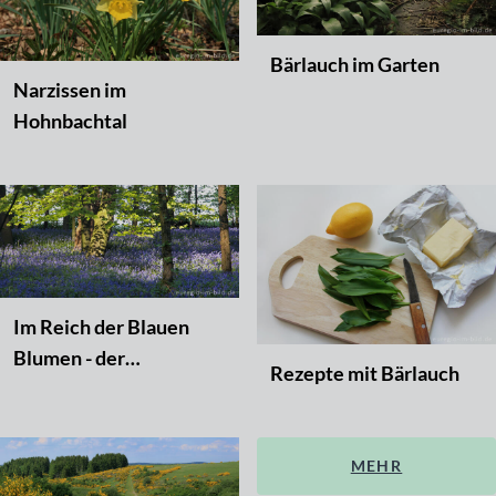
Bärlauch im Garten
Narzissen im
Hohnbachtal
Im Reich der Blauen
Blumen - der
Rezepte mit Bärlauch
Hasenglöckchen-Wald
bei Hückelhoven
MEHR