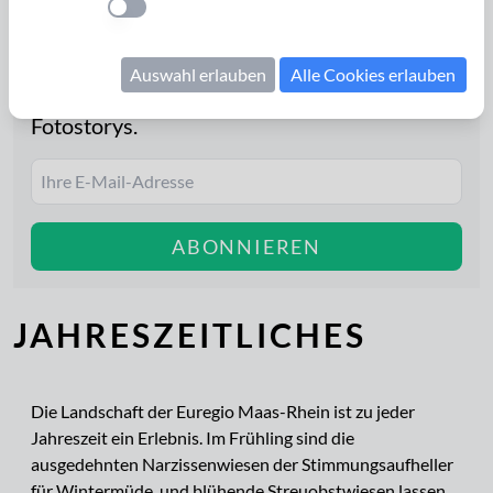
abonnieren Sie unseren
Newsletter
! Er
Einstellung anwenden
erscheint etwa 1x im Monat und informiert
Sie über aktuelle Ausflugsziele in der
Auswahl erlauben
Alle Cookies erlauben
Euregio Maas-Rhein und die neuesten
Fotostorys.
ABONNIEREN
JAHRESZEITLICHES
Die Landschaft der Euregio Maas-Rhein ist zu jeder
Jahreszeit ein Erlebnis. Im Frühling sind die
ausgedehnten Narzissenwiesen der Stimmungsaufheller
für Wintermüde, und blühende Streuobstwiesen lassen