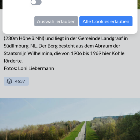
Einstellung anwenden
Blick vom Wilhelminaberg auf Landgraaf
Auswahl erlauben
Alle Cookies erlauben
Der Wilhelminaberg ist ein künslicher Hügel von 93 m Höhe
(230m Höhe ü.NN) und liegt in der Gemeinde Landgraaf in
Südlimburg, NL. Der Berg besteht aus dem Abraum der
Staatsmijn Wilhelmina, die von 1906 bis 1969 hier Kohle
förderte.
Fotos: Loni Liebermann
4637