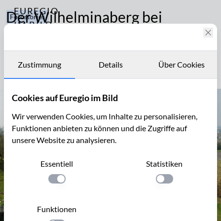
EUREGIO
Der Wilhelminaberg bei
Fotostories
IM BILD
Landgraaf
73
Fotostories
Sport
und
Sportliche Herausforderung: hier finden Sie die längste
Archiv
Freizeit
Zustimmung
Details
Über Cookies
Treppe der Niederlande!
Kontakt
Cookies auf Euregio im Bild
Wir verwenden Cookies, um Inhalte zu personalisieren,
Funktionen anbieten zu können und die Zugriffe auf
unsere Website zu analysieren.
Essentiell
Statistiken
Einstellung anwenden
Einstellung anwen
Funktionen