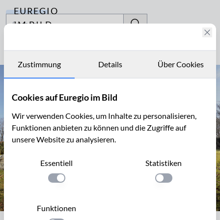
EUREGIO
Fotostories
IM BILD
Fotostories
Seite 1 von 24
Archiv
Zustimmung
Details
Über Cookies
Kontakt
Cookies auf Euregio im Bild
Wir verwenden Cookies, um Inhalte zu personalisieren,
Funktionen anbieten zu können und die Zugriffe auf
unsere Website zu analysieren.
Essentiell
Statistiken
Einstellung anwenden
Einstellung anwen
Funktionen