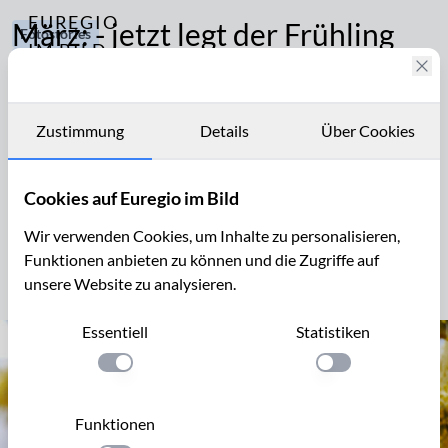
EUREGIO
März: - jetzt legt der Frühling
Fotostories
IM BILD
los!
272
Fotostories
Pflanzen
und
Die Meteorologen zeigen sich als Optimisten und
Archiv
Tiere
Zustimmung
Details
Über Cookies
haben den Frühlingsanfang auf den 1. März gelegt. Die
Jahreszeitliches
Kontakt
Rolle der Skeptiker übernehmen die Astronomen und
sie sagen, dass laut kalendarischem Sonnenstand der
Cookies auf Euregio im Bild
Frühling am 20. März beginnt. Blumen- und
Wir verwenden Cookies, um Inhalte zu personalisieren,
Pflanzenfreunde haben - entsprechend dem lokalen
Funktionen anbieten zu können und die Zugriffe auf
Klima - ihren ganz individuellen Frühlingskalender…
unsere Website zu analysieren.
Essentiell
Statistiken
Einstellung anwenden
Einstellung anwen
Funktionen