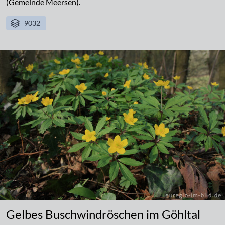
(Gemeinde Meersen).
9032
Gelbes Buschwindröschen im Göhltal