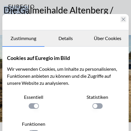
EUREGIO
Die Galmeihalde Altenberg /
Fotostories
IM BILD
Vieille Montagne bei Kelmive
348
Fotostories
Pflanzen
und
Archiv
Tiere
Zustimmung
Details
Über Cookies
Brauchtum
Kontakt
und
Cookies auf Euregio im Bild
Geschichte
Wir verwenden Cookies, um Inhalte zu personalisieren,
Funktionen anbieten zu können und die Zugriffe auf
unsere Website zu analysieren.
Essentiell
Statistiken
Einstellung anwenden
Einstellung anwen
Funktionen
Galmeihalde Vieille Montagne /