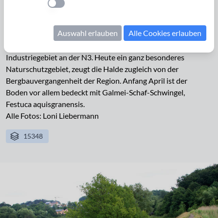
Einstellung anwenden
Altenberg bei Kelmis
Auswahl erlauben
Alle Cookies erlauben
Die schwermetallhaltige Galmei-Halde von Kelmis liegt
zwischen dem Casinoweiher, der Göhl (Gueule) und einem
Industriegebiet an der N3. Heute ein ganz besonderes
Naturschutzgebiet, zeugt die Halde zugleich von der
Bergbauvergangenheit der Region. Anfang April ist der
Boden vor allem bedeckt mit Galmei-Schaf-Schwingel,
Festuca aquisgranensis.
Alle Fotos: Loni Liebermann
15348