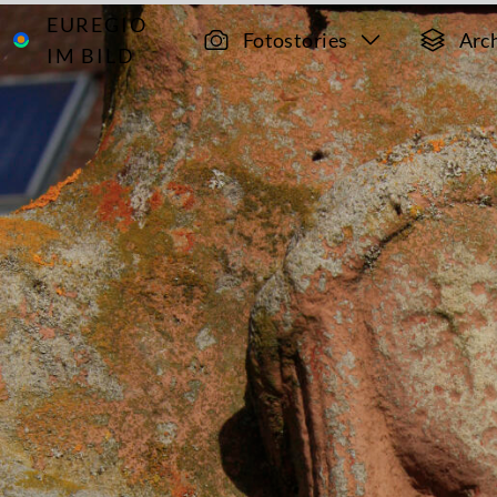
EUREGIO
Archiv
7172
Fotostories
Arc
IM BILD
Wegekreuze
in der
südlichen
Eifel