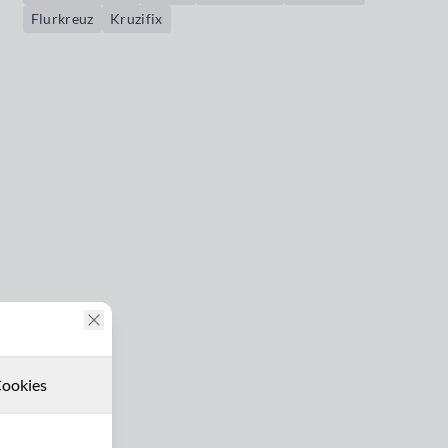
Flurkreuz
Kruzifix
ookies