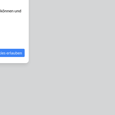
u können und
kies erlauben