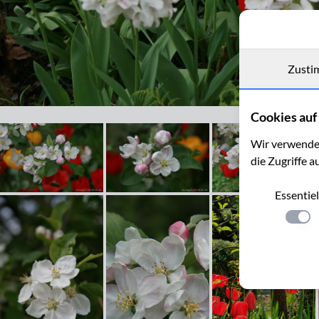
Zusti
Apfelblüte mit roten Tulpen
Cookies auf 
Wir verwenden
die Zugriffe a
Essentiel
Einste