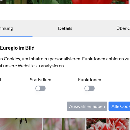
mmung
Details
Über C
Euregio im Bild
 Cookies, um Inhalte zu personalisieren, Funktionen anbieten z
uf unsere Website zu analysieren.
l
Statistiken
Funktionen
llung anwenden
Einstellung anwenden
Einstellung anwenden
Auswahl erlauben
Alle Coo