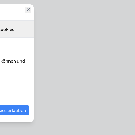
ookies
u können und
kies erlauben