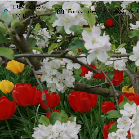
EUREGIO
Archiv
4767
Fotostories
Arc
IM BILD