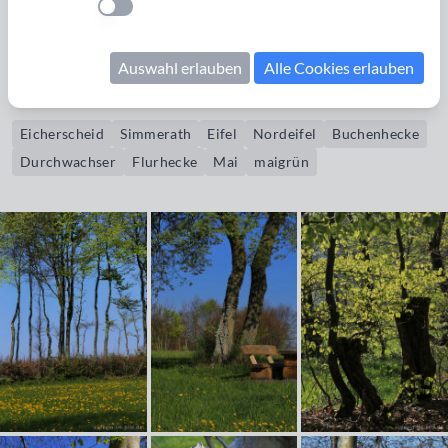
Einstellung anwenden
Bildrechte erwerben
Auswahl erlauben
Alle Cookies erlauben
Der Flurheckenweg von Eicherscheid im Mai
Eicherscheid
Simmerath
Eifel
Nordeifel
Buchenhecke
Durchwachser
Flurhecke
Mai
maigrün