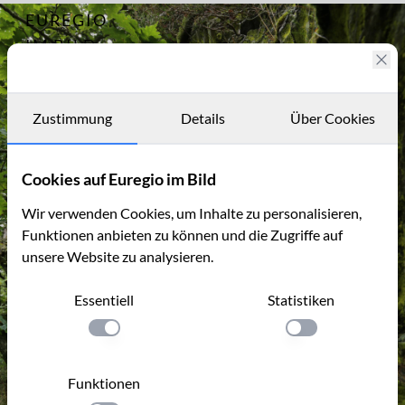
EUREGIO
Archiv
12591
IM BILD
Fotostories
Archiv
Zustimmung
Details
Über Cookies
Kontakt
Cookies auf Euregio im Bild
Wir verwenden Cookies, um Inhalte zu personalisieren,
Funktionen anbieten zu können und die Zugriffe auf
unsere Website zu analysieren.
Essentiell
Statistiken
Einstellung anwenden
Einstellung anwen
Funktionen