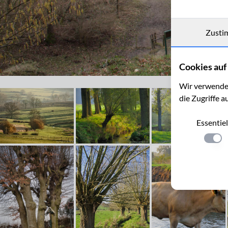
Zusti
Cookies auf 
Auf der Göhltalroute zwischen Sippenaeken und Epen
Wir verwenden
die Zugriffe a
Essentiel
Einste