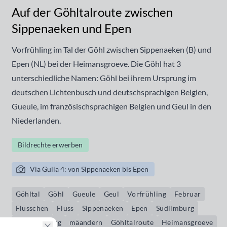
Auf der Göhltalroute zwischen
Sippenaeken und Epen
Vorfrühling im Tal der Göhl zwischen Sippenaeken (B) und
Epen (NL) bei der Heimansgroeve. Die Göhl hat 3
unterschiedliche Namen: Göhl bei ihrem Ursprung im
deutschen Lichtenbusch und deutschsprachigen Belgien,
Gueule, im französischsprachigen Belgien und Geul in den
Niederlanden.
Bildrechte erwerben
Via Gulia 4: von Sippenaeken bis Epen
Göhltal
Göhl
Gueule
Geul
Vorfrühling
Februar
Flüsschen
Fluss
Sippenaeken
Epen
Südlimburg
Zuid-Limburg
mäandern
Göhltalroute
Heimansgroeve