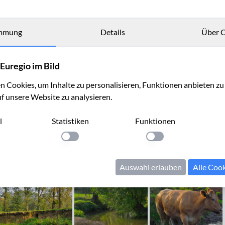
mmung
Details
Über C
Euregio im Bild
 Cookies, um Inhalte zu personalisieren, Funktionen anbieten z
uf unsere Website zu analysieren.
l
Statistiken
Funktionen
llung anwenden
Einstellung anwenden
Einstellung anwenden
Auswahl erlauben
Alle Coo