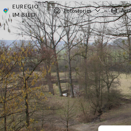
EUREGIO
Archiv
7732
Fotostories
Arc
IM BILD
Via Gulia 4:
von
Sippenaeken
bis Epen