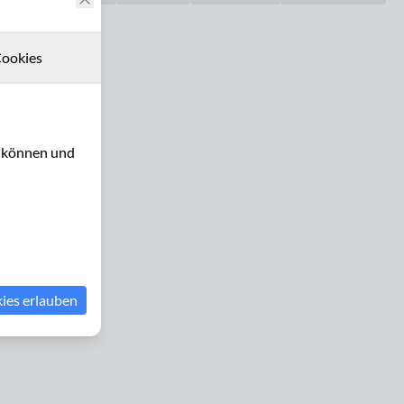
ookies
u können und
kies erlauben