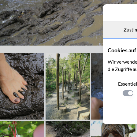
Zusti
Barfuß im Schutterspark in Brunssum
Cookies auf 
Wir verwenden
die Zugriffe a
Essentiel
Einste