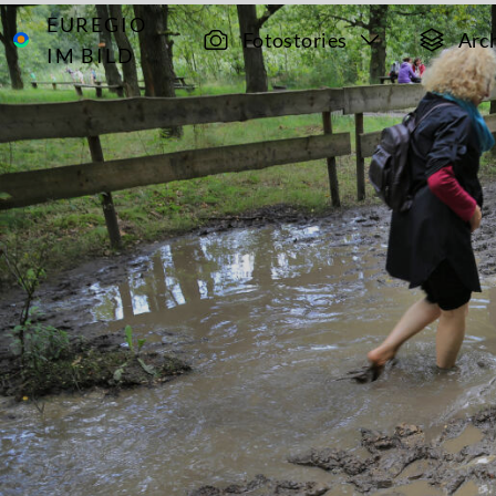
EUREGIO
Archiv
9649
Fotostories
Arc
IM BILD
Barfuß im
Schutterspark