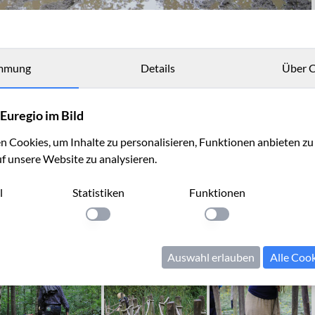
mmung
Details
Über C
Euregio im Bild
 Cookies, um Inhalte zu personalisieren, Funktionen anbieten z
uf unsere Website zu analysieren.
l
Statistiken
Funktionen
llung anwenden
Einstellung anwenden
Einstellung anwenden
Auswahl erlauben
Alle Coo