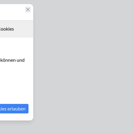
ookies
u können und
kies erlauben