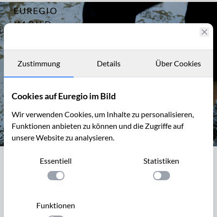
EUREGIO
Archiv
9655
IM BILD
Barfuß im
Fotostories
Schutterspark
Archiv
Zustimmung
Details
Über Cookies
Kontakt
Cookies auf Euregio im Bild
Wir verwenden Cookies, um Inhalte zu personalisieren,
Funktionen anbieten zu können und die Zugriffe auf
unsere Website zu analysieren.
Barfuß im Schutterspark in Brunssum
Essentiell
Statistiken
Barfuß im Schutterspark in Brunssum
Einstellung anwenden
Einstellung anwen
Durch den Barfuß-Park/BloteVoetenPark Brunssum führt
ein 4 km langer Weg auf unterschiedlichen Bodenbelägen
Funktionen
und Erlebnissituationen. Adresse: Schutterspark, Ganzepool