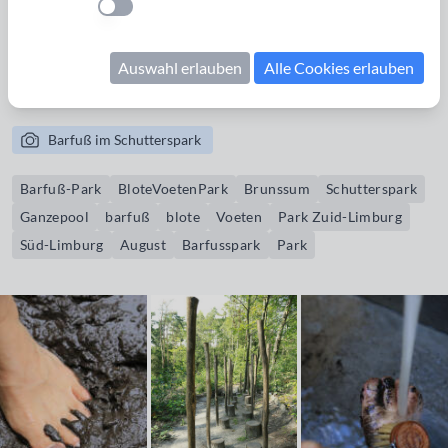
Einstellung anwenden
6, Brunssum. Öffnungszeiten und mehr Infos:
http://www.blotevoetenpark.nl/DE/
Auswahl erlauben
Alle Cookies erlauben
Bildrechte erwerben
Barfuß im Schutterspark
Barfuß-Park
BloteVoetenPark
Brunssum
Schutterspark
Ganzepool
barfuß
blote
Voeten
Park Zuid-Limburg
Süd-Limburg
August
Barfusspark
Park