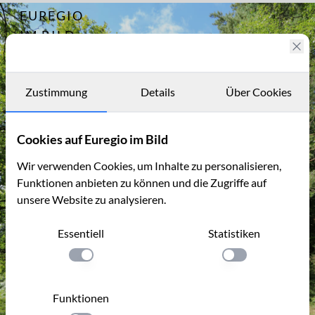
EUREGIO
Archiv
10616
IM BILD
In der
Wahner
Fotostories
Heide
Archiv
Zustimmung
Details
Über Cookies
Kontakt
Cookies auf Euregio im Bild
Wir verwenden Cookies, um Inhalte zu personalisieren,
Funktionen anbieten zu können und die Zugriffe auf
unsere Website zu analysieren.
Essentiell
Statistiken
Einstellung anwenden
Einstellung anwen
Funktionen