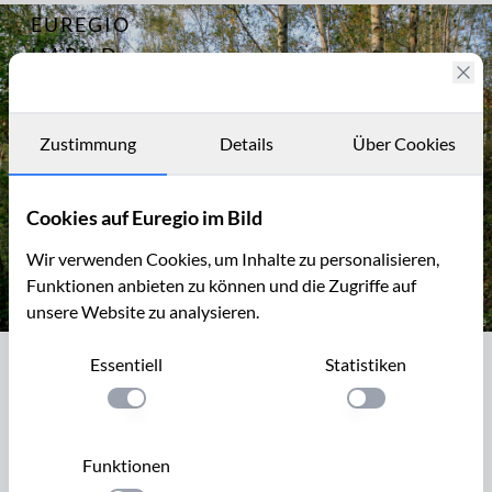
EUREGIO
Archiv
2533
IM BILD
Fotostories
Archiv
Zustimmung
Details
Über Cookies
Kontakt
Cookies auf Euregio im Bild
Wir verwenden Cookies, um Inhalte zu personalisieren,
Funktionen anbieten zu können und die Zugriffe auf
unsere Website zu analysieren.
Bergehalde im Wurmtal bei Würselen mit Birkenwald
Essentiell
Statistiken
Bergehalde im Wurmtal bei Würselen
mit Birkenwald
Einstellung anwenden
Einstellung anwen
Im Wurmtal, bei Würselen-Morsbach, nördlich vom
Funktionen
Teuterhof liegt etwas im Verborgenen eine weiße Halde aus