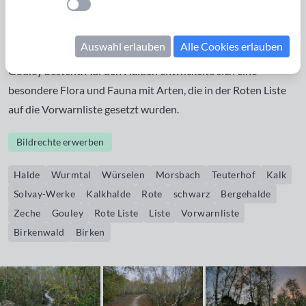
Einstellung anwenden
kohlesauren Kalkrückständen der Solvay-Werke. Noch
etwas weiter nördlich folgt eine rote und schwarze
Auswahl erlauben
Alle Cookies erlauben
Bergehalde, die aus Abraum der 1969 geschlossenen Zeche
Gouley besteht. Auf den Halden entwickelte sich eine
besondere Flora und Fauna mit Arten, die in der Roten Liste
auf die Vorwarnliste gesetzt wurden.
Bildrechte erwerben
Halde
Wurmtal
Würselen
Morsbach
Teuterhof
Kalk
Solvay-Werke
Kalkhalde
Rote
schwarz
Bergehalde
Zeche
Gouley
Rote Liste
Liste
Vorwarnliste
Birkenwald
Birken