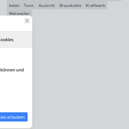
Inden
Turm
Aussicht
Braunkohle
Kraftwerk
Weisweiler
ookies
u können und
kies erlauben