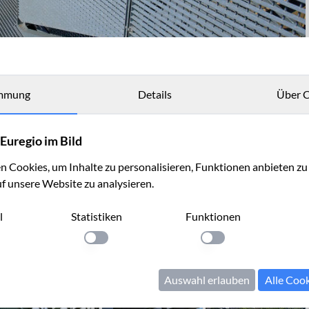
mmung
Details
Über C
Euregio im Bild
 Cookies, um Inhalte zu personalisieren, Funktionen anbieten z
uf unsere Website zu analysieren.
l
Statistiken
Funktionen
llung anwenden
Einstellung anwenden
Einstellung anwenden
Auswahl erlauben
Alle Coo