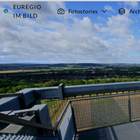
EUREGIO
Archiv
12728
Fotostories
Arc
IM BILD
Der
Indemann