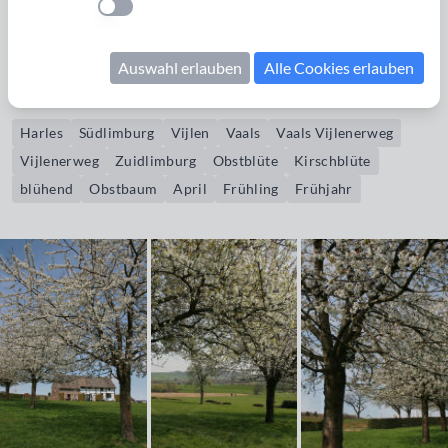
Einstellung anwenden
Bildrechte erwerben
Auswahl erlauben
Alle Cookies erlauben
Streuobstwiesen in Südlimburg
Harles
Südlimburg
Vijlen
Vaals
Vaals Vijlenerweg
Vijlenerweg
Zuidlimburg
Obstblüte
Kirschblüte
blühend
Obstbaum
April
Frühling
Frühjahr