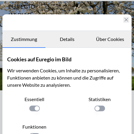
EUREGIO
Archiv
4625
IM BILD
Streuobstwiesen
in Südlimburg
Fotostories
Archiv
Zustimmung
Details
Über Cookies
Kontakt
Cookies auf Euregio im Bild
Wir verwenden Cookies, um Inhalte zu personalisieren,
Funktionen anbieten zu können und die Zugriffe auf
unsere Website zu analysieren.
Blühende Kirschbäume
Essentiell
Statistiken
Blühende Kirschbäume
Einstellung anwenden
Einstellung anwen
Blühende Kirschbäume auf einer Streuobstwiese in Harles.
Der Ort Harles liegt in Südlimburg zwischen Vaals und Vijlen
Funktionen
am Vaals Vijlenerweg.