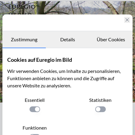
EUREGIO
Archiv
3477
IM BILD
Der Westwall
im Wurmtal
Fotostories
zwischen
Würselen und
Archiv
Zustimmung
Details
Über Cookies
Herzogenrath
Kontakt
Cookies auf Euregio im Bild
Wir verwenden Cookies, um Inhalte zu personalisieren,
Funktionen anbieten zu können und die Zugriffe auf
unsere Website zu analysieren.
Essentiell
Statistiken
Bunker im Wurmtal bei Würselen
Einstellung anwenden
Einstellung anwen
Bunker im Wurmtal bei Würselen
Durch das Wurmtal verläuft die
Schill-Linie
, ein Teil des
Funktionen
Westwalls
. Auf der östlichen Seite des Wurmtals, das zu