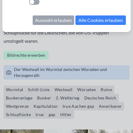
Einstellung anwenden
Würselen gehört, sind mehrere Ruinen von
Bunkeranlagen
zu entdecken. Hier war noch nach der Kapitualtion die von
Auswahl erlauben
Alle Cookies erlauben
den Amerikanern als "
true Aachen gap
" bezeichnete, letzte
Schlupflücke für die Deutschen, die von US-Truppen
umzingelt waren.
Bildrechte erwerben
Der Westwall im Wurmtal zwischen Würselen und
Herzogenrath
Wurmtal
Schill-Linie
Westwall
Würselen
Ruine
Bunkeranlage
Bunker
2. Weltkrieg
Deutsches Reich
Westgrenze
Kapitulation
true Aachen gap
Amerikaner
Schlupflücke
true
gap
Hitler