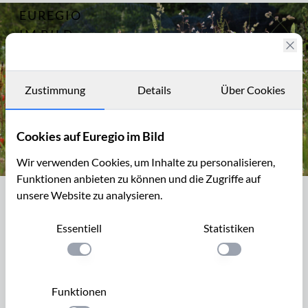
EUREGIO
Archiv
14926
IM BILD
Fotostories
Archiv
Zustimmung
Details
Über Cookies
Kontakt
Cookies auf Euregio im Bild
Wir verwenden Cookies, um Inhalte zu personalisieren,
Funktionen anbieten zu können und die Zugriffe auf
Bunte Wiesenblumen am Rand eines Parkplatzes
unsere Website zu analysieren.
Bunte Wiesenblumen am Rand eines
Parkplatzes
Essentiell
Statistiken
Rohboden-Pionierpflanzen am Rand eines Parkplatzes
Einstellung anwenden
Einstellung anwen
westlich von Eschweiler (Bad Münstereifel), NSG Eschweiler
Tal und Kalkkuppen
Funktionen