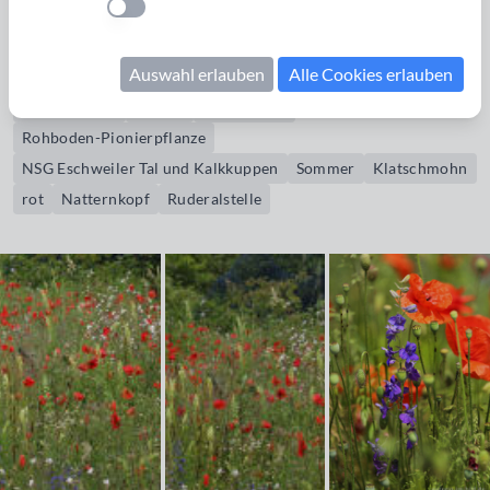
Einstellung anwenden
Bildrechte erwerben
Auswahl erlauben
Alle Cookies erlauben
Wildblumen
bunt
Mohn
Kamille
Klappertopf
Juni
Gelbe Resede
Reseda
Gelber Wau
Rohboden-Pionierpflanze
NSG Eschweiler Tal und Kalkkuppen
Sommer
Klatschmohn
rot
Natternkopf
Ruderalstelle