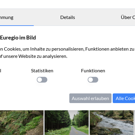
mmung
Details
Über C
Euregio im Bild
i Roetgen
 Cookies, um Inhalte zu personalisieren, Funktionen anbieten z
uf unsere Website zu analysieren.
l
Statistiken
Funktionen
llung anwenden
Einstellung anwenden
Einstellung anwenden
Auswahl erlauben
Alle Coo