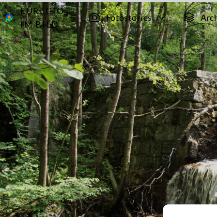
EUREGIO
Archiv
8070
Fotostories
Arc
IM BILD
Wanderung
bei Roetgen
entlang der
Weser