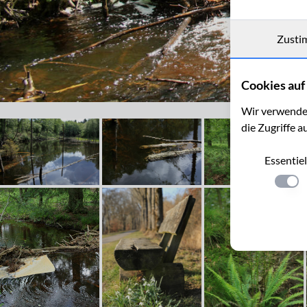
Zusti
Cookies auf 
Das "Belgisch Bassengsche" - Staustufe an der Weser / Vesdre be
Wir verwenden
die Zugriffe a
Essentiel
Einste