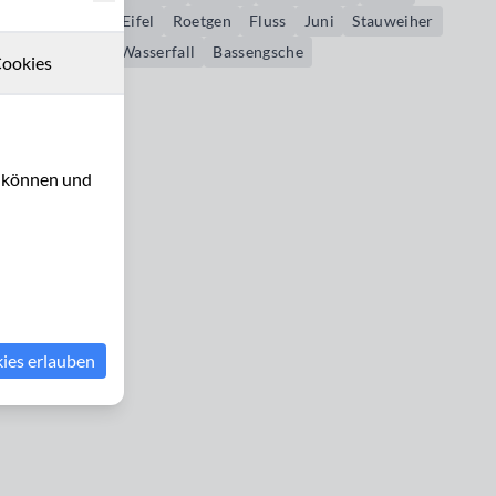
Nordeifel
Eifel
Roetgen
Fluss
Juni
Stauweiher
Staustufe
Wasserfall
Bassengsche
ookies
u können und
kies erlauben