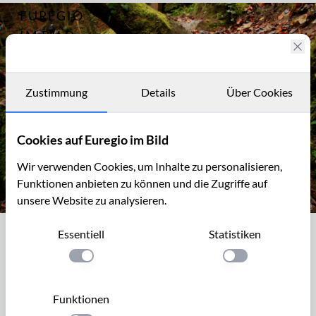
EUREGIO
Archiv
7317
IM BILD
Fotostories
Archiv
Zustimmung
Details
Über Cookies
Kontakt
Cookies auf Euregio im Bild
Wir verwenden Cookies, um Inhalte zu personalisieren,
Funktionen anbieten zu können und die Zugriffe auf
unsere Website zu analysieren.
Der Eifelsteig im Butzerbachtal, Südeifel
Essentiell
Statistiken
Der Eifelsteig im Butzerbachtal, Südeifel
Einstellung anwenden
Einstellung anwen
Südlich von Kordel liegt ein kulturgeschichtlich
interessantes Gebiet mit besonderen landschaftlichen
Funktionen
Sehenswürdigkeiten. An einigen davon führt auch die