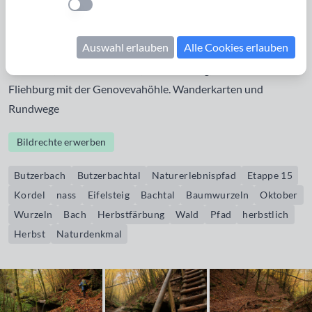
Einstellung anwenden
Etappe 15 des Eifelsteigs vorbei: das romantische
Butzerbachtal
mit Wasserfällen, Trittsteinen und 30m langer
Auswahl erlauben
Alle Cookies erlauben
Hängebrücke, ein
Römisches Kupferbergwerk
,
Burg
Ramstein
, die
Klausenhöhle
, die Hochburg, eine keltische
Fliehburg mit der
Genovevahöhle
.
Wanderkarten und
Rundwege
Bildrechte erwerben
Butzerbach
Butzerbachtal
Naturerlebnispfad
Etappe 15
Kordel
nass
Eifelsteig
Bachtal
Baumwurzeln
Oktober
Wurzeln
Bach
Herbstfärbung
Wald
Pfad
herbstlich
Herbst
Naturdenkmal