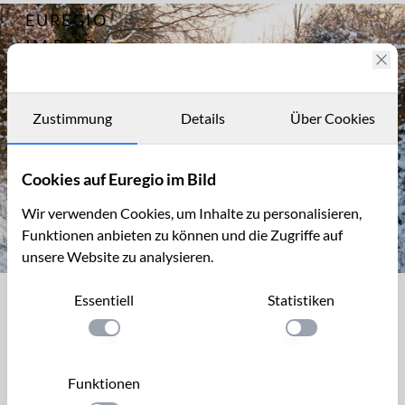
EUREGIO
Archiv
7661
IM BILD
Fotostories
Archiv
Zustimmung
Details
Über Cookies
Kontakt
Cookies auf Euregio im Bild
Wir verwenden Cookies, um Inhalte zu personalisieren,
Funktionen anbieten zu können und die Zugriffe auf
unsere Website zu analysieren.
Der Hohlweg "Vossenberg" bei Nijswiller, Gemeinde Gulpen-Wit
Essentiell
Statistiken
Der Hohlweg "Vossenberg" bei
Nijswiller, Gemeinde Gulpen-Wittem
Einstellung anwenden
Einstellung anwen
Der "Vossenberg" (niederländisch für Fuchsberg) ist ein
Funktionen
alter Hohlweg, der von Nordosten zum Ort Nijswiller