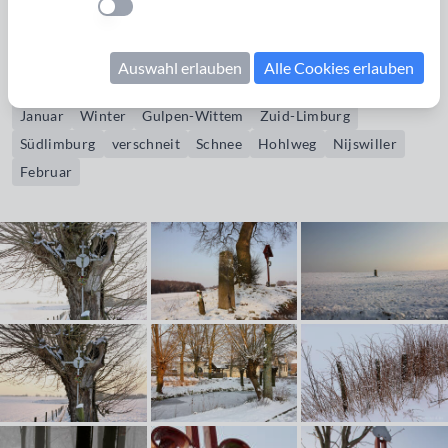
Einstellung anwenden
(Gemeinde Gulpen-Wittem) führt.
Auswahl erlauben
Alle Cookies erlauben
Bildrechte erwerben
Januar
Winter
Gulpen-Wittem
Zuid-Limburg
Südlimburg
verschneit
Schnee
Hohlweg
Nijswiller
Februar