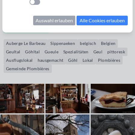
Einstellung anwenden
Lokal hat eine Terrasse und einen Innenhof und es werden
hausgemachte Spezialitäten angeboten.
Auswahl erlauben
Alle Cookies erlauben
Bildrechte erwerben
Auberge Le Barbeau
Sippenaeken
belgisch
Belgien
Geultal
Göhltal
Gueule
Spezialitäten
Geul
pittoresk
Ausflugslokal
hausgemacht
Göhl
Lokal
Plombières
Gemeinde Plombières