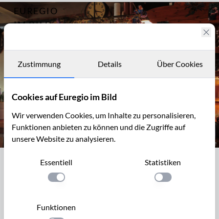
EUREGIO
Archiv
9524
IM BILD
Fotostories
Archiv
Zustimmung
Details
Über Cookies
Kontakt
Cookies auf Euregio im Bild
Wir verwenden Cookies, um Inhalte zu personalisieren,
Funktionen anbieten zu können und die Zugriffe auf
unsere Website zu analysieren.
Die "Auberge Le Barbeau" in Sippenaeken, Geultal, B
Essentiell
Statistiken
Die "Auberge Le Barbeau" in
Sippenaeken, Geultal, B
Einstellung anwenden
Einstellung anwen
Die "Auberge Le Barbeau" liegt im Ortszentrum von
Funktionen
Sippenaeken im belgischen Teil des Geultals. Das pittoreske