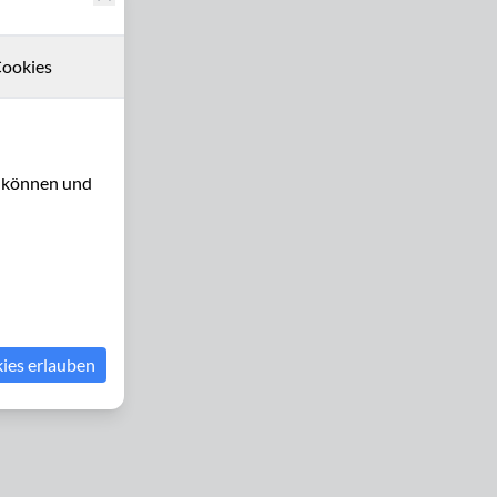
ookies
u können und
kies erlauben