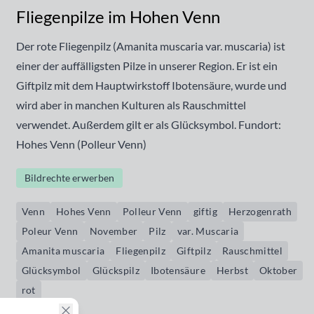
Fliegenpilze im Hohen Venn
Der rote Fliegenpilz (Amanita muscaria var. muscaria) ist
einer der auffälligsten Pilze in unserer Region. Er ist ein
Giftpilz mit dem Hauptwirkstoff Ibotensäure, wurde und
wird aber in manchen Kulturen als Rauschmittel
verwendet. Außerdem gilt er als Glücksymbol. Fundort:
Hohes Venn (Polleur Venn)
Bildrechte erwerben
Venn
Hohes Venn
Polleur Venn
giftig
Herzogenrath
Poleur Venn
November
Pilz
var. Muscaria
Amanita muscaria
Fliegenpilz
Giftpilz
Rauschmittel
Glücksymbol
Glückspilz
Ibotensäure
Herbst
Oktober
rot