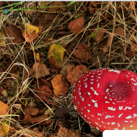
EUREGIO
Archiv
12908
Fotostories
Arc
IM BILD