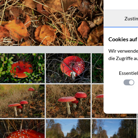
Zusti
Cookies auf 
Fliegenpilze im Hohen Venn
Wir verwenden
die Zugriffe a
Essentiel
Einste