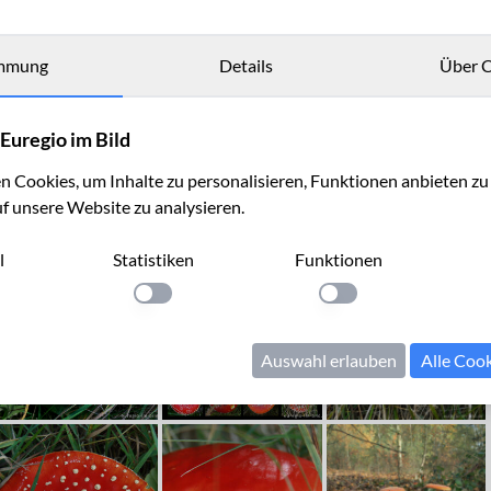
mmung
Details
Über C
Euregio im Bild
 Cookies, um Inhalte zu personalisieren, Funktionen anbieten z
uf unsere Website zu analysieren.
l
Statistiken
Funktionen
llung anwenden
Einstellung anwenden
Einstellung anwenden
Auswahl erlauben
Alle Coo