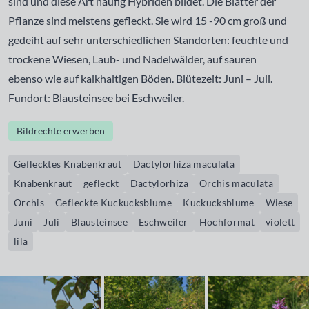
sind und diese Art häufig Hybriden bildet. Die Blätter der
Pflanze sind meistens gefleckt. Sie wird 15 -90 cm groß und
gedeiht auf sehr unterschiedlichen Standorten: feuchte und
trockene Wiesen, Laub- und Nadelwälder, auf sauren
ebenso wie auf kalkhaltigen Böden. Blütezeit: Juni – Juli.
Fundort:
Blausteinsee
bei Eschweiler.
Bildrechte erwerben
Geflecktes Knabenkraut
Dactylorhiza maculata
Knabenkraut
gefleckt
Dactylorhiza
Orchis maculata
Orchis
Gefleckte Kuckucksblume
Kuckucksblume
Wiese
Juni
Juli
Blausteinsee
Eschweiler
Hochformat
violett
lila