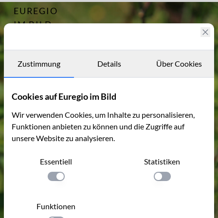
EUREGIO
Archiv
4874
IM BILD
Fotostories
Archiv
Zustimmung
Details
Über Cookies
Kontakt
Cookies auf Euregio im Bild
Wir verwenden Cookies, um Inhalte zu personalisieren,
Funktionen anbieten zu können und die Zugriffe auf
unsere Website zu analysieren.
Essentiell
Statistiken
Einstellung anwenden
Einstellung anwen
Funktionen