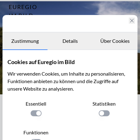
EUREGIO
Archiv
14308
IM BILD
Fotostories
Archiv
Zustimmung
Details
Über Cookies
Kontakt
Cookies auf Euregio im Bild
Wir verwenden Cookies, um Inhalte zu personalisieren,
Funktionen anbieten zu können und die Zugriffe auf
unsere Website zu analysieren.
Geführte Wanderung in einer C-Zone des Hohen Venns
Essentiell
Statistiken
Geführte Wanderung in einer C-Zone
des Hohen Venns
Einstellung anwenden
Einstellung anwen
Die als C-Zone gekennzeichneten Gebiete im Hohen Venn
Funktionen
dürfen nur mit anerkannten Naturführern besucht werden.