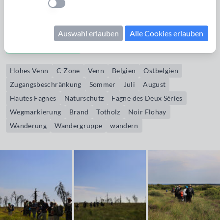
Einstellung anwenden
Das Fagne des Deux Séries liegt in der Nähe von Baraque
Michel.
Auswahl erlauben
Alle Cookies erlauben
Bildrechte erwerben
Hohes Venn
C-Zone
Venn
Belgien
Ostbelgien
Zugangsbeschränkung
Sommer
Juli
August
Hautes Fagnes
Naturschutz
Fagne des Deux Séries
Wegmarkierung
Brand
Totholz
Noir Flohay
Wanderung
Wandergruppe
wandern