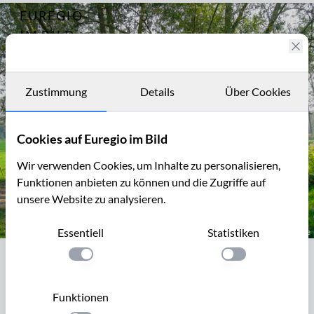
EUREGIO
Archiv
7844
IM BILD
Fotostories
Archiv
Zustimmung
Details
Über Cookies
Kontakt
Cookies auf Euregio im Bild
Wir verwenden Cookies, um Inhalte zu personalisieren,
Funktionen anbieten zu können und die Zugriffe auf
unsere Website zu analysieren.
Essentiell
Statistiken
Geultal zwischen Cottessen und Epen
Einstellung anwenden
Einstellung anwen
Geultal zwischen Cottessen und Epen
Die Geul hat 3 unterschiedliche Namen: Göhl bei ihrem
Funktionen
Ursprung im deutschen Lichtenbusch und