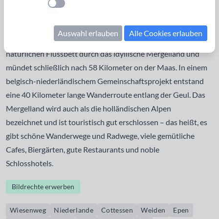
Einstellung anwenden
deutschsprachigen Belgien, Gueule, im
französischsprachigen Belgien und Geul in den
Auswahl erlauben
Alle Cookies erlauben
Niederlanden. Reizvoll mäandert das Flüsschen in einem
natürlichen Flussbett durch das idyllische Mergelland und
mündet schließlich nach 58 Kilometer on der Maas. In einem
belgisch-niederländischem Gemeinschaftsprojekt entstand
eine 40 Kilometer lange Wanderroute entlang der Geul. Das
Mergelland wird auch als die holländischen Alpen
bezeichnet und ist touristisch gut erschlossen – das heißt, es
gibt schöne Wanderwege und Radwege, viele gemütliche
Cafes, Biergärten, gute Restaurants und noble
Schlosshotels.
Bildrechte erwerben
Wiesenweg
Niederlande
Cottessen
Weiden
Epen