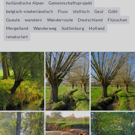
holländische Alpen
Gemeinschaftsprojekt
belgisch-niederländisch
Fluss
idyllisch
Geul
Göhl
Gueule
wandern
Wanderroute
Deutschland
Flüsschen
Mergelland
Wanderweg
Südlimburg
Holland
renaturiert