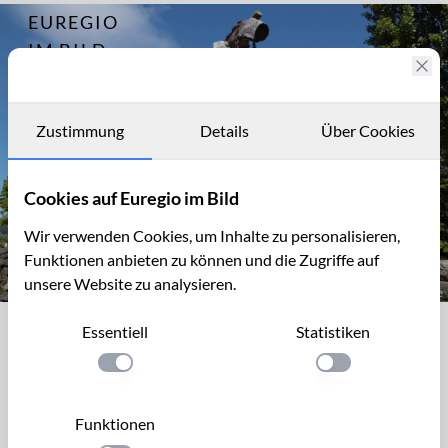
EUREGIO
Archiv
14280
IM BILD
Die
Lavakeller
Fotostories
von Mendig
Archiv
Zustimmung
Details
Über Cookies
Kontakt
Cookies auf Euregio im Bild
Wir verwenden Cookies, um Inhalte zu personalisieren,
Funktionen anbieten zu können und die Zugriffe auf
unsere Website zu analysieren.
Göpelwerk, Museumslay, Menndig
Essentiell
Statistiken
Göpelwerk, Museumslay, Menndig
Einstellung anwenden
Einstellung anwen
Die Museumslay liegt etwa 300 m vom Lava-Dome entfernt,
stadtauswärts in der Brauerstraße. Sie ist eine frei
Funktionen
zugängliche Freilichtausstellung mit verschiedenen