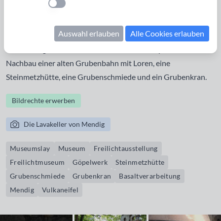
Einstellung anwenden
Zeugnissen aus der Zeit der Basaltgewinnung und -
verarbeitung. Zu sehen sind z.B. der Nachbau eines
Auswahl erlauben
Alle Cookies erlauben
Göpelwerks, mit dem die Basaltsteine aus den Felsenkellern
nach oben gefördert wurden, der Schläsch-Express - ein
Nachbau einer alten Grubenbahn mit Loren, eine
Steinmetzhütte, eine Grubenschmiede und ein Grubenkran.
Bildrechte erwerben
Die Lavakeller von Mendig
Museumslay
Museum
Freilichtausstellung
Freilichtmuseum
Göpelwerk
Steinmetzhütte
Grubenschmiede
Grubenkran
Basaltverarbeitung
Mendig
Vulkaneifel