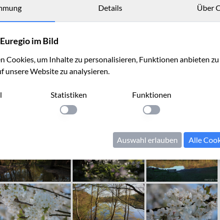
mmung
Details
Über C
Euregio im Bild
 Cookies, um Inhalte zu personalisieren, Funktionen anbieten z
uf unsere Website zu analysieren.
l
Statistiken
Funktionen
llung anwenden
Einstellung anwenden
Einstellung anwenden
Auswahl erlauben
Alle Coo