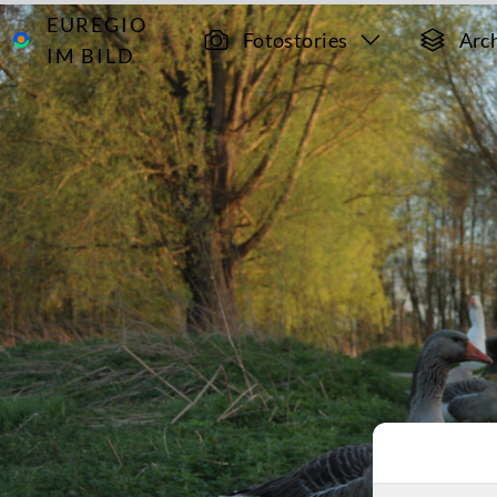
EUREGIO
Archiv
6268
Fotostories
Arc
IM BILD