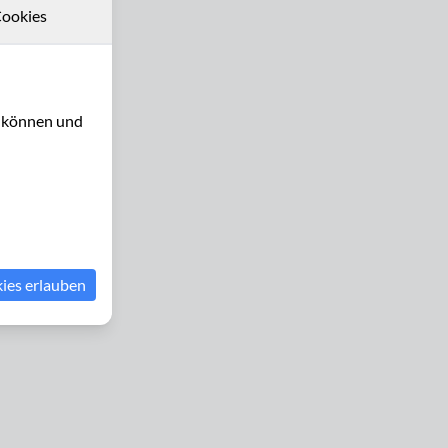
ookies
u können und
kies erlauben