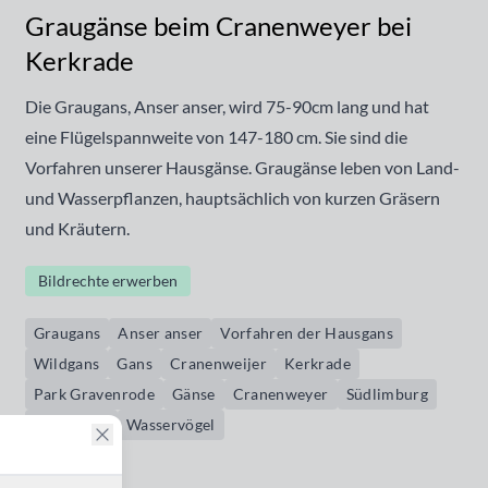
Graugänse beim Cranenweyer bei
Kerkrade
Die Graugans, Anser anser, wird 75-90cm lang und hat
eine Flügelspannweite von 147-180 cm. Sie sind die
Vorfahren unserer Hausgänse. Graugänse leben von Land-
und Wasserpflanzen, hauptsächlich von kurzen Gräsern
und Kräutern.
Bildrechte erwerben
Graugans
Anser anser
Vorfahren der Hausgans
Wildgans
Gans
Cranenweijer
Kerkrade
Park Gravenrode
Gänse
Cranenweyer
Südlimburg
Graugänse
Wasservögel