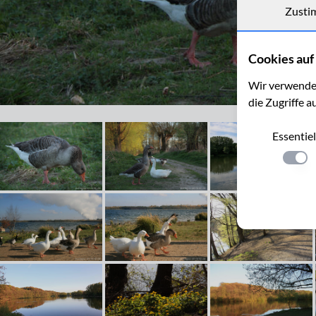
Zusti
Cookies auf 
Wir verwenden
die Zugriffe a
Graugänse beim Cranenweyer bei Kerkrade
Essentiel
Einste