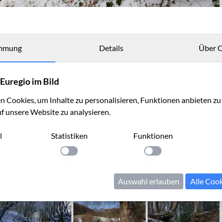
mmung
Details
Über C
Euregio im Bild
 Cookies, um Inhalte zu personalisieren, Funktionen anbieten z
uf unsere Website zu analysieren.
l
Statistiken
Funktionen
llung anwenden
Einstellung anwenden
Einstellung anwenden
Auswahl erlauben
Alle Coo