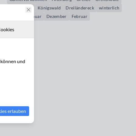
Wanderweg
Königswald
Dreiländereck
winterlich
Schnee
Januar
Dezember
Februar
ookies
u können und
kies erlauben