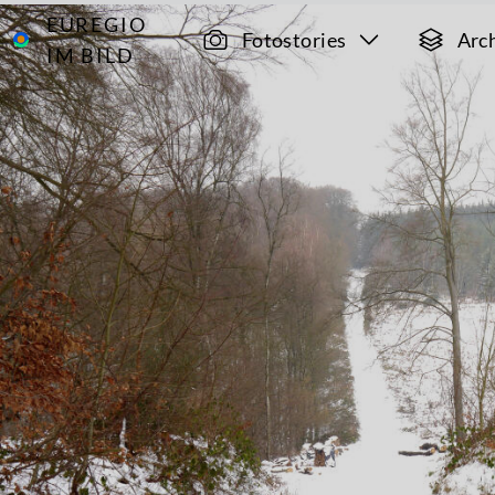
EUREGIO
Archiv
8721
Fotostories
Arc
IM BILD