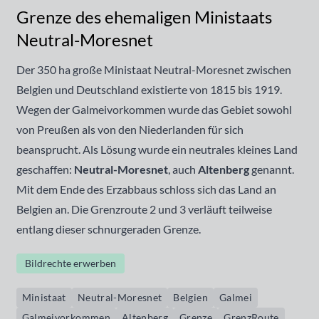
Grenze des ehemaligen Ministaats
Neutral-Moresnet
Der 350 ha große Ministaat
Neutral-Moresnet
zwischen
Belgien und Deutschland existierte von 1815 bis 1919.
Wegen der
Galmeivorkommen
wurde das Gebiet sowohl
von Preußen als von den Niederlanden für sich
beansprucht. Als Lösung wurde ein neutrales kleines Land
geschaffen:
Neutral-Moresnet
, auch
Altenberg
genannt.
Mit dem Ende des Erzabbaus schloss sich das Land an
Belgien an. Die Grenzroute 2 und 3 verläuft teilweise
entlang dieser schnurgeraden Grenze.
Bildrechte erwerben
Ministaat
Neutral-Moresnet
Belgien
Galmei
Galmeivorkommen
Altenberg
Grenze
GrenzRoute