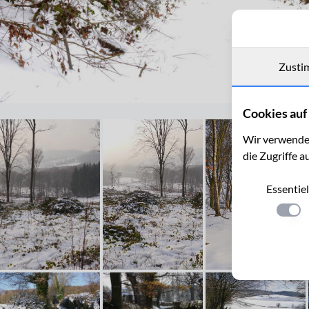
Zusti
Grenze des ehemaligen Ministaats Neutral-Moresnet
Cookies auf 
Wir verwenden
die Zugriffe a
Essentiel
Einste