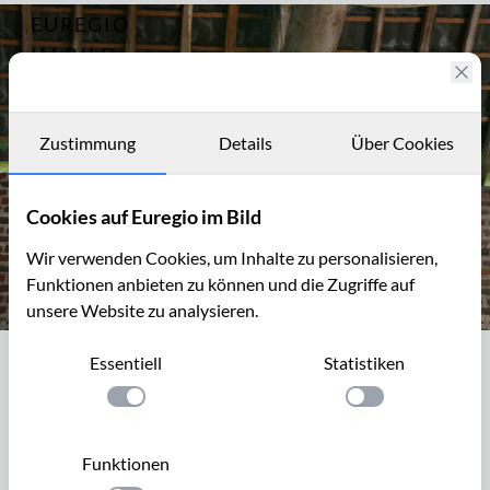
EUREGIO
Archiv
4678
IM BILD
Gut
Steinstraß
Fotostories
in Aachen-
Horbach
Archiv
Zustimmung
Details
Über Cookies
Kontakt
Cookies auf Euregio im Bild
Wir verwenden Cookies, um Inhalte zu personalisieren,
Funktionen anbieten zu können und die Zugriffe auf
unsere Website zu analysieren.
Gut Steinstraß in Aachen - Horbach
Essentiell
Statistiken
Gut Steinstraß in Aachen - Horbach
Einstellung anwenden
Einstellung anwen
Das Gut Steinstraß liegt in Aachen – Horbach, in der
Oberdorfstraße 99. Dieser große, zur Zeit leer stehende Hof,
Funktionen
gehört zu den sogenannten Horbacher Höfen, die auf eine