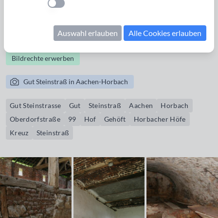
Einstellung anwenden
Schenkung im Jahr 1215 zurückgehen. Zeitweise lebte hier
eine Klostergemeinschaft. Der Name „Steinstraß“ verweist
Auswahl erlauben
Alle Cookies erlauben
auf eine alte römische Straße.
Bildrechte erwerben
Gut Steinstraß in Aachen-Horbach
Gut Steinstrasse
Gut
Steinstraß
Aachen
Horbach
Oberdorfstraße
99
Hof
Gehöft
Horbacher Höfe
Kreuz
Steinstraß