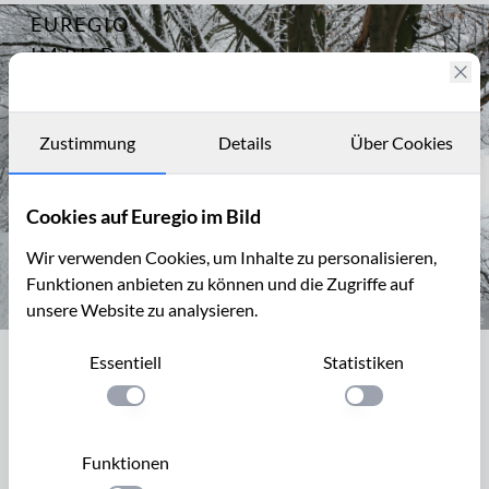
EUREGIO
Archiv
4164
IM BILD
Fotostories
Archiv
Zustimmung
Details
Über Cookies
Kontakt
Cookies auf Euregio im Bild
Wir verwenden Cookies, um Inhalte zu personalisieren,
Funktionen anbieten zu können und die Zugriffe auf
unsere Website zu analysieren.
Hainbuchenreihe, Wurmtal bei Klinkheide
Essentiell
Statistiken
Hainbuchenreihe, Wurmtal bei
Klinkheide
Einstellung anwenden
Einstellung anwen
Im Bereich der Städte Würselen und südlich von
Funktionen
Herzogenrath ist das Wurmtal seit 1989 Naturschutzgebiet