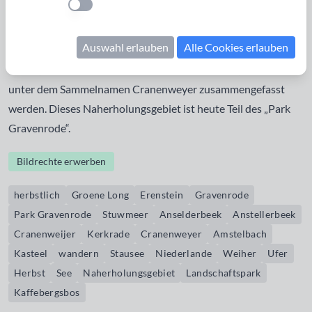
Einstellung anwenden
einzige Stausee der Niederlande! Deswegen wird er
manchmal auch Stuwmeer (d.h. Stausee) genannt. Direkt bei
Auswahl erlauben
Alle Cookies erlauben
dem 20 ha großen Stausee, der inden 70´ Jahren gebaut
wurde, befinden sich noch weitere kleine Weiher, die alle
unter dem Sammelnamen Cranenweyer zusammengefasst
werden. Dieses Naherholungsgebiet ist heute Teil des „Park
Gravenrode“.
Bildrechte erwerben
herbstlich
Groene Long
Erenstein
Gravenrode
Park Gravenrode
Stuwmeer
Anselderbeek
Anstellerbeek
Cranenweijer
Kerkrade
Cranenweyer
Amstelbach
Kasteel
wandern
Stausee
Niederlande
Weiher
Ufer
Herbst
See
Naherholungsgebiet
Landschaftspark
Kaffebergsbos