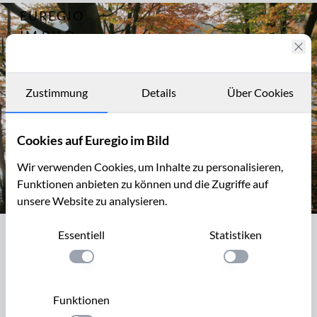
EUREGIO
Archiv
3970
IM BILD
Fotostories
Archiv
Zustimmung
Details
Über Cookies
Kontakt
Cookies auf Euregio im Bild
Wir verwenden Cookies, um Inhalte zu personalisieren,
Funktionen anbieten zu können und die Zugriffe auf
unsere Website zu analysieren.
Herbst am Cranenweyer
Essentiell
Statistiken
Herbst am Cranenweyer
Einstellung anwenden
Einstellung anwen
Der Cranenweyer (auch Cranenweijer) liegt bei Kerkrade
und wird vom Amstelbach (auch Anstellerbeek oder
Funktionen
Anselderbeek) und einigen Quellen gespeist. Er ist der