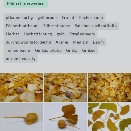
Bildrechte erwerben
pflaumenartig
gelbbraun
Frucht
Fächerbaum
Fächerblattbaum
Silberpflaume
Salisburia adiantifolia
Herbst
Herbstfärbung
gelb
Straßenbaum
durchblutungsfördernd
Arznei
Medizin
Baum
Tempelbaum
Ginkgo biloba
Ginko
Ginkgo
mirabellenartig