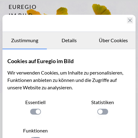
EUREGIO
Archiv
8555
IM BILD
Fotostories
Archiv
Zustimmung
Details
Über Cookies
Kontakt
Cookies auf Euregio im Bild
Wir verwenden Cookies, um Inhalte zu personalisieren,
Funktionen anbieten zu können und die Zugriffe auf
unsere Website zu analysieren.
Herbstliche Ginkoblätter mit Ginko-Frucht
Essentiell
Statistiken
Herbstliche Ginkoblätter mit Ginko-
Frucht
Einstellung anwenden
Einstellung anwen
Der Ginkgo oder Ginko (Ginkgo biloba), ist der einzige noch
Funktionen
existierende Vertreter einer, ausgestorbenen Pflanzenart