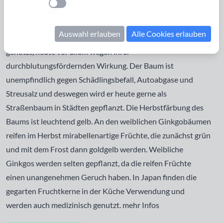
Einstellung anwenden
und stammt aus Ostasien, wo er als Tempelbaum kultiviert
wird. Seit 1730 wird er im Westen als Zierbaum gepflanzt.
Auswahl erlauben
Alle Cookies erlauben
Die Blätter und Samen werden traditionell als Medizin
genutzt, heute vor allem wegen ihrer
durchblutungsfördernden Wirkung. Der Baum ist
unempfindlich gegen Schädlingsbefall, Autoabgase und
Streusalz und deswegen wird er heute gerne als
Straßenbaum in Städten gepflanzt. Die Herbstfärbung des
Baums ist leuchtend gelb. An den weiblichen Ginkgobäumen
reifen im Herbst mirabellenartige Früchte, die zunächst grün
und mit dem Frost dann goldgelb werden. Weibliche
Ginkgos werden selten gepflanzt, da die reifen Früchte
einen unangenehmen Geruch haben. In Japan finden die
gegarten Fruchtkerne in der Küche Verwendung und
werden auch medizinisch genutzt.
mehr Infos