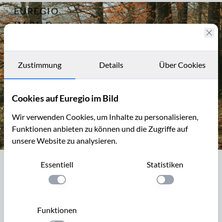
EUREGIO
Archiv
14822
IM BILD
Fotostories
Archiv
Zustimmung
Details
Über Cookies
Kontakt
Cookies auf Euregio im Bild
Wir verwenden Cookies, um Inhalte zu personalisieren,
Funktionen anbieten zu können und die Zugriffe auf
unsere Website zu analysieren.
Herbstlicher Buchenwald bei Erkensruhr
Essentiell
Statistiken
Herbstlicher Buchenwald bei
Erkensruhr
Einstellung anwenden
Einstellung anwen
Erkensruhr liegt in der Nordeifel und ist ein Ortsteil der
Funktionen
Gemeinde Simmerath. Sowohl der Bach, als auch die