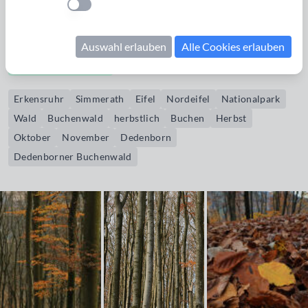
Einstellung anwenden
Hauptstraße tragen den Namen Erkensruhr. Der Ort ist
umgeben von Wäldern des Nationalparks Eifel.
Auswahl erlauben
Alle Cookies erlauben
Bildrechte erwerben
Erkensruhr
Simmerath
Eifel
Nordeifel
Nationalpark
Wald
Buchenwald
herbstlich
Buchen
Herbst
Oktober
November
Dedenborn
Dedenborner Buchenwald