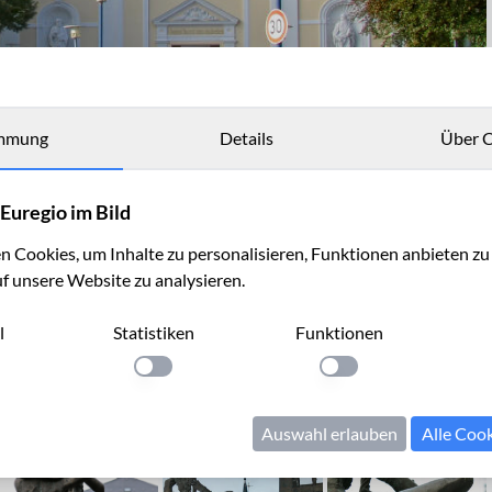
mmung
Details
Über C
Euregio im Bild
 Cookies, um Inhalte zu personalisieren, Funktionen anbieten z
uf unsere Website zu analysieren.
l
Statistiken
Funktionen
llung anwenden
Einstellung anwenden
Einstellung anwenden
Auswahl erlauben
Alle Coo