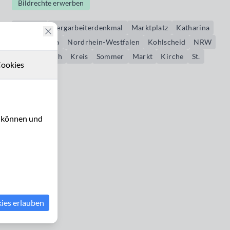
Bildrechte erwerben
Bergbau
Bergarbeiterdenkmal
Marktplatz
Katharina
St. Katharina
Nordrhein-Westfalen
Kohlscheid
NRW
Herzogenrath
Kreis
Sommer
Markt
Kirche
St.
ookies
Brunnen
u können und
kies erlauben