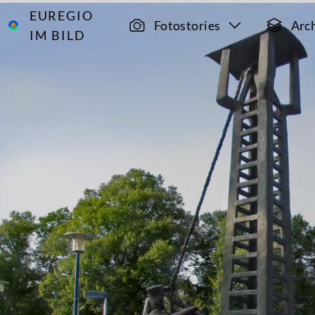
EUREGIO
Archiv
1235
Fotostories
Arc
IM BILD