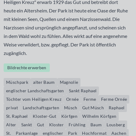
Heiligen Kreuz" erwarb 1929 das Gut und betreibt dort
heute ein Altersheim. Der Park ist heute eine Oase der Ruhe
mit kleinen Seen, Quellen und einem Narzissenwald. Die
Narzissen sind ursprünglich angepflanzt, und scheinen sich
in dem Wald wohl zu fühlen. Alles wirkt auf eine angenehme
Weise verwildert, bzw. gepflegt. Der Park ist öffentlich
zugänglich.
Bildrechte erwerben
Müschpark
alter Baum
Magnolie
englischer Landschaftsgarten
Sankt Raphael
Töchter vom Heiligen Kreuz
Ornée
Ferme
Ferme Ornée
privat
Landschaftsgarten
Müsch
Gut Müsch
Raphael
St. Raphael
Kloster-Gut
Körfgen
Wilhelm Körfgen
Alter
Sankt
Gut
Kloster
Frühling
Baum
Lousberg
St.
Parkanlage
englischer
Park
Hochformat
Aachen