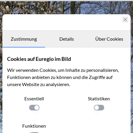
EUREGIO
Archiv
1392
IM BILD
Fotostories
Archiv
Zustimmung
Details
Über Cookies
Kontakt
Cookies auf Euregio im Bild
Wir verwenden Cookies, um Inhalte zu personalisieren,
Funktionen anbieten zu können und die Zugriffe auf
unsere Website zu analysieren.
Essentiell
Statistiken
Einstellung anwenden
Einstellung anwen
Funktionen