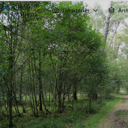
EUREGIO
Archiv
9699
Fotostories
Arc
IM BILD