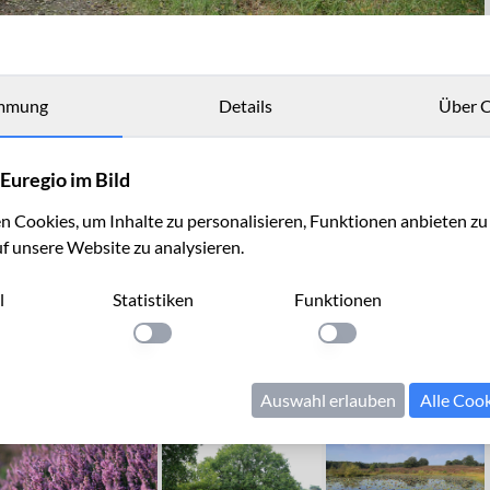
mmung
Details
Über C
Euregio im Bild
 Cookies, um Inhalte zu personalisieren, Funktionen anbieten z
uf unsere Website zu analysieren.
l
Statistiken
Funktionen
llung anwenden
Einstellung anwenden
Einstellung anwenden
Auswahl erlauben
Alle Coo