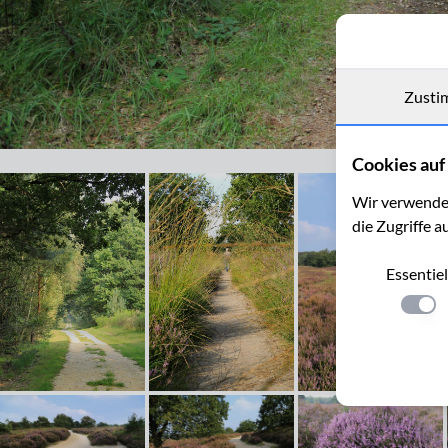
Zusti
Im Naturpark "De Meinweg"
Cookies auf 
Wir verwenden
die Zugriffe a
Essentiel
Einste