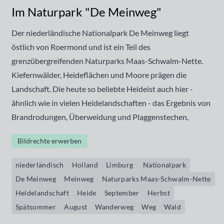
Im Naturpark "De Meinweg"
Der niederländische Nationalpark De Meinweg liegt
östlich von Roermond und ist ein Teil des
grenzübergreifenden Naturparks Maas-Schwalm-Nette.
Kiefernwälder, Heideflächen und Moore prägen die
Landschaft. Die heute so beliebte Heideist auch hier -
ähnlich wie in vielen Heidelandschaften - das Ergebnis von
Brandrodungen, Überweidung und Plaggenstechen,
Bildrechte erwerben
niederländisch
Holland
Limburg
Nationalpark
De Meinweg
Meinweg
Naturparks Maas-Schwalm-Nette
Heidelandschaft
Heide
September
Herbst
Spätsommer
August
Wanderweg
Weg
Wald