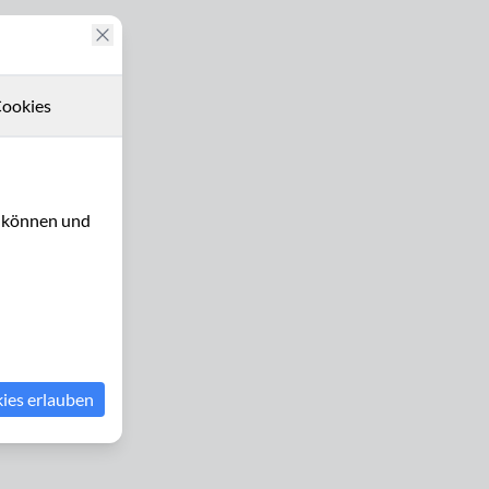
ookies
u können und
kies erlauben