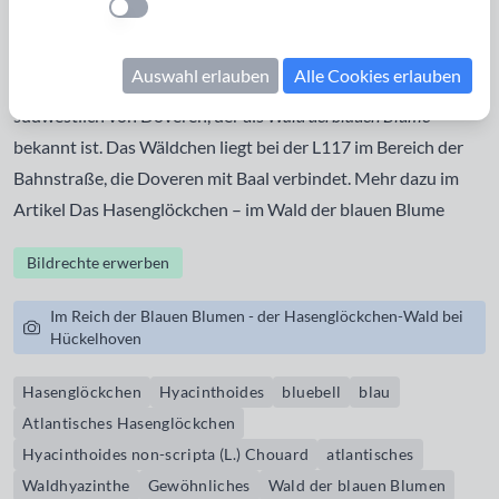
Einstellung anwenden
Einflussbereich des milden und feuchten atlantischen
Klimas. In Deutschland gibt es nur einen größeren,
Auswahl erlauben
Alle Cookies erlauben
inselartigen Bestand in der Region von Hückelhoven,
südwestlich von Doveren, der als
Wald derblauen Blume
bekannt ist. Das Wäldchen liegt bei der L117 im Bereich der
Bahnstraße, die Doveren mit Baal verbindet. Mehr dazu im
Artikel
Das Hasenglöckchen – im Wald der blauen Blume
Bildrechte erwerben
Im Reich der Blauen Blumen - der Hasenglöckchen-Wald bei
Hückelhoven
Hasenglöckchen
Hyacinthoides
bluebell
blau
Atlantisches Hasenglöckchen
Hyacinthoides non-scripta (L.) Chouard
atlantisches
Waldhyazinthe
Gewöhnliches
Wald der blauen Blumen