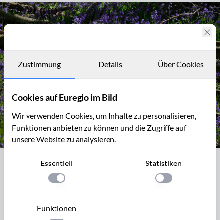
EUREGIO
Archiv
9110
IM BILD
Im Reich der
Blauen Blumen -
Fotostories
der
Hasenglöckchen-
Archiv
Zustimmung
Details
Über Cookies
Wald bei
Hückelhoven
Kontakt
Cookies auf Euregio im Bild
Wir verwenden Cookies, um Inhalte zu personalisieren,
Funktionen anbieten zu können und die Zugriffe auf
unsere Website zu analysieren.
Im "Wald der blauen Blumen" bei Doveren
Essentiell
Statistiken
Im "Wald der blauen Blumen" bei
Doveren
Einstellung anwenden
Einstellung anwen
Das Hauptverbreitungsgebiet des Hasenglöckchens,
Funktionen
Hyacinthoides non-scripta, liegt in Westeuropa, im