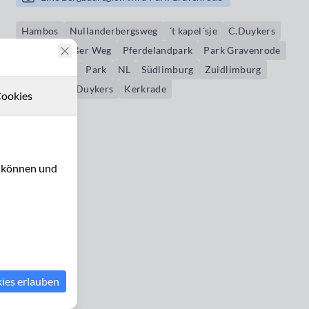
Hambos
Nullanderbergsweg
´t kapel´sje
C.Duykers
1937
Weißer Weg
Pferdelandpark
Park Gravenrode
Gravenrode
Park
NL
Südlimburg
Zuidlimburg
Kapelle
C Duykers
Kerkrade
ookies
u können und
kies erlauben