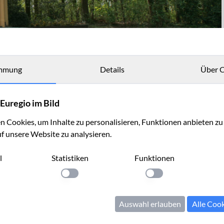
mmung
Details
Über C
Euregio im Bild
 Cookies, um Inhalte zu personalisieren, Funktionen anbieten z
uf unsere Website zu analysieren.
l
Statistiken
Funktionen
llung anwenden
Einstellung anwenden
Einstellung anwenden
Auswahl erlauben
Alle Coo