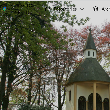
EUREGIO
Archiv
4802
Fotostories
Arc
IM BILD
Auf dem Weißen
Weg durch den
Pferdelandpark
Der
Hambos
bei
Kerkrade
Eine
Bergbauregion
wird Park
Gravenrode