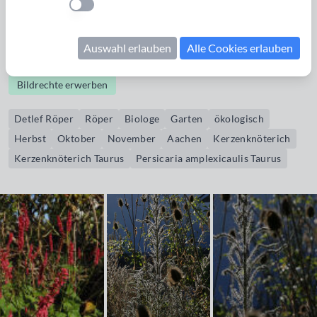
Einstellung anwenden
Förderung der Lebensqualität von Insekten und Menschen
durch perfekte Wiesenwelten ), Bienenstöcke, Hühner,
Auswahl erlauben
Alle Cookies erlauben
Trockenmauer und Mischkultur in den Gemüsebeeten.
Bildrechte erwerben
Detlef Röper
Röper
Biologe
Garten
ökologisch
Herbst
Oktober
November
Aachen
Kerzenknöterich
Kerzenknöterich Taurus
Persicaria amplexicaulis Taurus