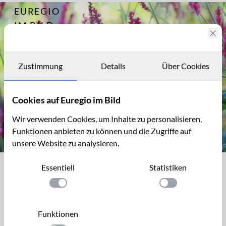
EUREGIO
Archiv
15390
IM BILD
Fotostories
Archiv
Zustimmung
Details
Über Cookies
Kontakt
Cookies auf Euregio im Bild
Wir verwenden Cookies, um Inhalte zu personalisieren,
Funktionen anbieten zu können und die Zugriffe auf
unsere Website zu analysieren.
Kerzenknöterich
Essentiell
Statistiken
Kerzenknöterich
Einstellung anwenden
Einstellung anwen
Detlef Röper ist promovierter Biologe und engagiertes
NABU-Mitglied. Seinen Garten bewirtschaftet er nach
Funktionen
ökologischen Gesichtspunkten, u.a. mit einer FLIP-Wiese (