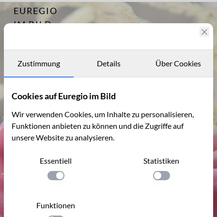
EUREGIO
Archiv
6835
IM BILD
Fotostories
Archiv
Zustimmung
Details
Über Cookies
Kontakt
Cookies auf Euregio im Bild
Wir verwenden Cookies, um Inhalte zu personalisieren,
Funktionen anbieten zu können und die Zugriffe auf
unsere Website zu analysieren.
Essentiell
Statistiken
Einstellung anwenden
Einstellung anwen
Funktionen