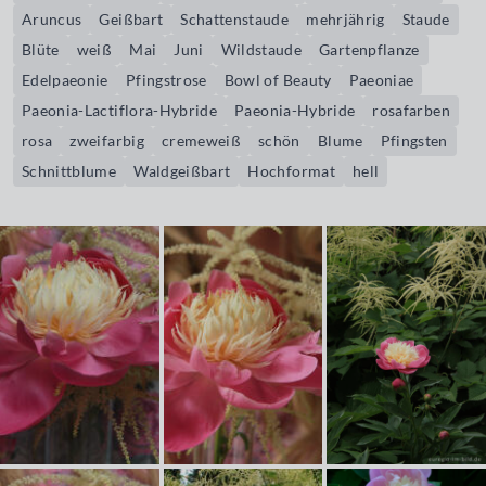
Aruncus
Geißbart
Schattenstaude
mehrjährig
Staude
Blüte
weiß
Mai
Juni
Wildstaude
Gartenpflanze
Edelpaeonie
Pfingstrose
Bowl of Beauty
Paeoniae
Paeonia-Lactiflora-Hybride
Paeonia-Hybride
rosafarben
rosa
zweifarbig
cremeweiß
schön
Blume
Pfingsten
Schnittblume
Waldgeißbart
Hochformat
hell