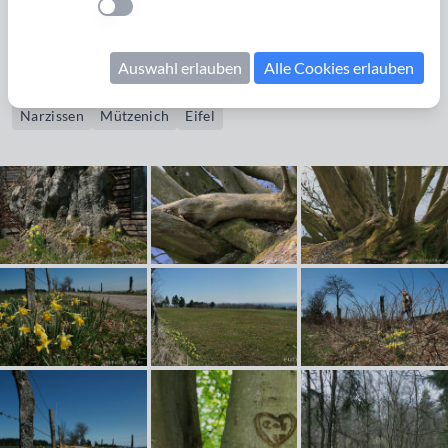
Einstellung anwenden
Bildrechte erwerben
Auswahl erlauben
Alle Cookies erlauben
Buche
knorrig
Baumstamm
Holzhütte
wilde Narzissen
Narzissen
Mützenich
Eifel