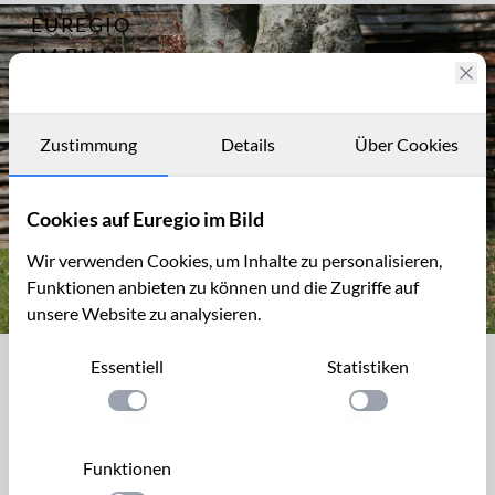
EUREGIO
Archiv
4574
IM BILD
Fotostories
Archiv
Zustimmung
Details
Über Cookies
Kontakt
Cookies auf Euregio im Bild
Wir verwenden Cookies, um Inhalte zu personalisieren,
Funktionen anbieten zu können und die Zugriffe auf
unsere Website zu analysieren.
Knorriger Baumstamm mit wilden Narzissen
Essentiell
Statistiken
Knorriger Baumstamm mit wilden
Narzissen
Einstellung anwenden
Einstellung anwen
Knorriger Buchenstamm vor einer Holzhütte mit Wilden
Funktionen
Narzissen, Mützenich, Eifel