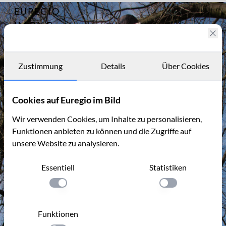
EUREGIO
Archiv
5950
IM BILD
Fotostories
Archiv
Zustimmung
Details
Über Cookies
Kontakt
Cookies auf Euregio im Bild
Wir verwenden Cookies, um Inhalte zu personalisieren,
Funktionen anbieten zu können und die Zugriffe auf
unsere Website zu analysieren.
Essentiell
Statistiken
Einstellung anwenden
Einstellung anwen
Funktionen