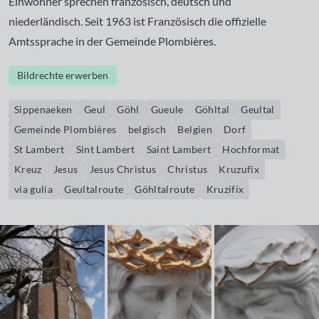
Einwohner sprechen französisch, deutsch und
niederländisch. Seit 1963 ist Französisch die offizielle
Amtssprache in der Gemeinde Plombières.
Bildrechte erwerben
Sippenaeken
Geul
Göhl
Gueule
Göhltal
Geultal
Gemeinde Plombières
belgisch
Belgien
Dorf
St Lambert
Sint Lambert
Saint Lambert
Hochformat
Kreuz
Jesus
Jesus Christus
Christus
Kruzufix
via gulia
Geultalroute
Göhltalroute
Kruzifix