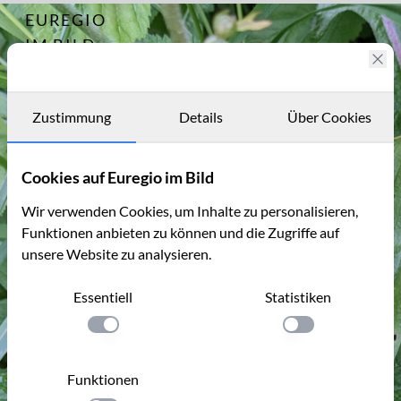
EUREGIO
Archiv
14359
IM BILD
Fotostories
Archiv
Zustimmung
Details
Über Cookies
Kontakt
Cookies auf Euregio im Bild
Wir verwenden Cookies, um Inhalte zu personalisieren,
Funktionen anbieten zu können und die Zugriffe auf
unsere Website zu analysieren.
Essentiell
Statistiken
Einstellung anwenden
Einstellung anwen
Funktionen