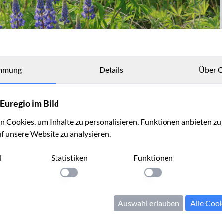
mmung
Details
Über C
Euregio im Bild
 Cookies, um Inhalte zu personalisieren, Funktionen anbieten z
uf unsere Website zu analysieren.
l
Statistiken
Funktionen
llung anwenden
Einstellung anwenden
Einstellung anwenden
Auswahl erlauben
Alle Coo