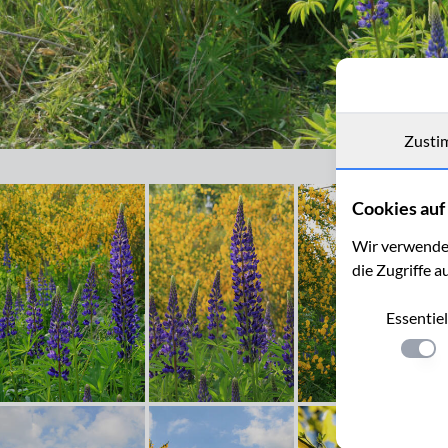
Zusti
Lupinen und Ginster beim Blausteinsee
Cookies auf 
Wir verwenden
die Zugriffe a
Essentiel
Einste