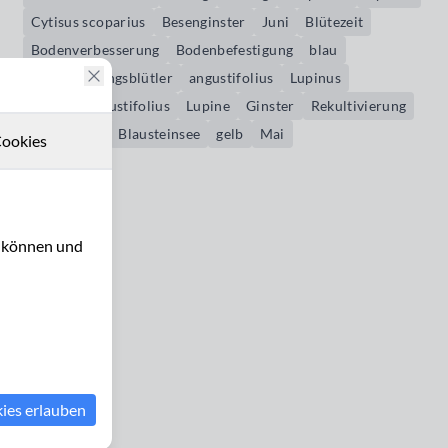
Cytisus scoparius
Besenginster
Juni
Blütezeit
Bodenverbesserung
Bodenbefestigung
blau
Schmetterlingsblütler
angustifolius
Lupinus
Lupinus angustifolius
Lupine
Ginster
Rekultivierung
Eschweiler
Blausteinsee
gelb
Mai
ookies
u können und
kies erlauben