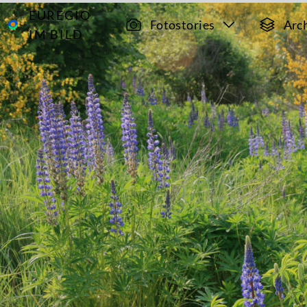
EUREGIO
Archiv
482
Fotostories
Arc
IM BILD