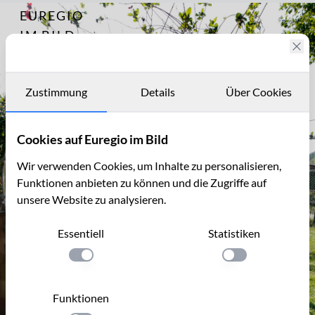
EUREGIO
Archiv
14850
IM BILD
Fotostories
Archiv
Zustimmung
Details
Über Cookies
Kontakt
Cookies auf Euregio im Bild
Wir verwenden Cookies, um Inhalte zu personalisieren,
Funktionen anbieten zu können und die Zugriffe auf
unsere Website zu analysieren.
Essentiell
Statistiken
Einstellung anwenden
Einstellung anwen
Funktionen