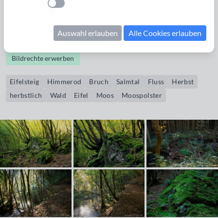
Einstellung anwenden
Lachs (Salm). Heute ist der Flusslauf weitgehend natürlich.
Die Etappe 13 des Eifelsteigs von Himmerod nach Bruch
Auswahl erlauben
Alle Cookies erlauben
verläuft über weite Strecken im Salmtal.
Bildrechte erwerben
Eifelsteig
Himmerod
Bruch
Salmtal
Fluss
Herbst
herbstlich
Wald
Eifel
Moos
Moospolster