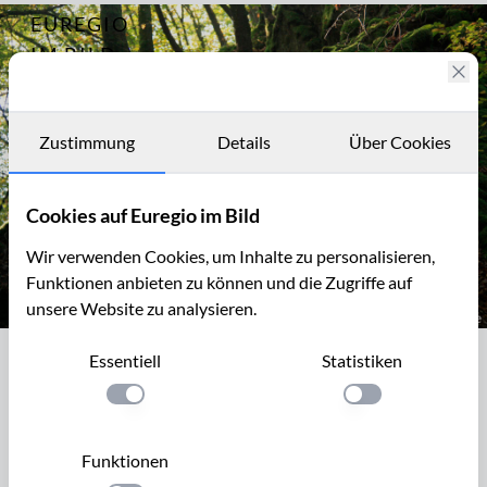
EUREGIO
Archiv
7198
IM BILD
Fotostories
Archiv
Zustimmung
Details
Über Cookies
Kontakt
Cookies auf Euregio im Bild
Wir verwenden Cookies, um Inhalte zu personalisieren,
Funktionen anbieten zu können und die Zugriffe auf
unsere Website zu analysieren.
Moospolster im Salmtal
Essentiell
Statistiken
Moospolster im Salmtal
Einstellung anwenden
Einstellung anwen
Die Salm ist ein linker Nebenfluss der Mosel. Sie entspringt
in der Nähe von Gerolstein und mündet nach 63,4 km in der
Funktionen
Mosel. Bis 1930 war die Salm ein Laichgewässer für den