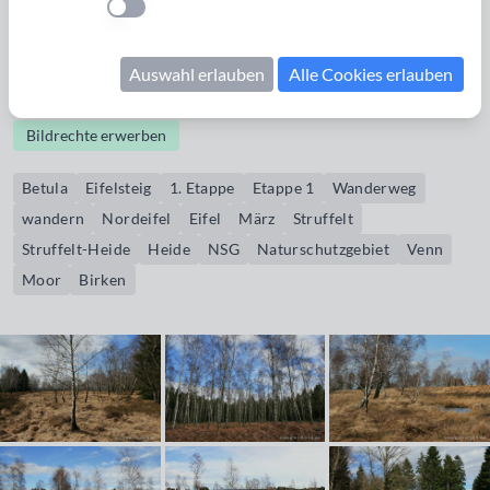
Einstellung anwenden
Friesenrath, vorbei an Rott, Struffelt-Heide,
Dreilägerbachtalsperre nach Roetgen. Hier ist das
Auswahl erlauben
Alle Cookies erlauben
Naturschutzgebiet Struffelt-Heide zu sehen.
Bildrechte erwerben
Betula
Eifelsteig
1. Etappe
Etappe 1
Wanderweg
wandern
Nordeifel
Eifel
März
Struffelt
Struffelt-Heide
Heide
NSG
Naturschutzgebiet
Venn
Moor
Birken