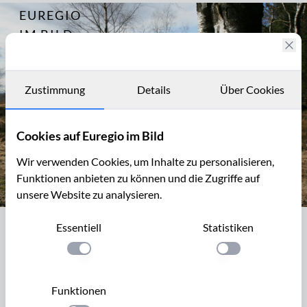
EUREGIO
Archiv
4435
IM BILD
Fotostories
Archiv
Zustimmung
Details
Über Cookies
Kontakt
Cookies auf Euregio im Bild
Wir verwenden Cookies, um Inhalte zu personalisieren,
Funktionen anbieten zu können und die Zugriffe auf
unsere Website zu analysieren.
NSG Struffelt-Heide, Eifelsteig, 1. Etappe
Essentiell
Statistiken
NSG Struffelt-Heide, Eifelsteig, 1.
Etappe
Einstellung anwenden
Einstellung anwen
Die ertste Etappe des Eifelsteigs beginnt in Konelimünster
Funktionen
und führt über Hahn, die Steinbrüche bei Wahlheim,