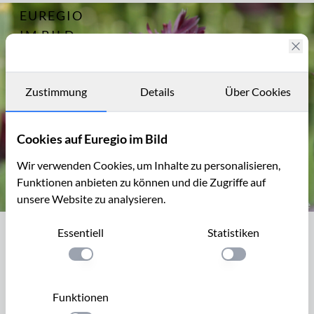
EUREGIO
Archiv
6582
IM BILD
Fotostories
Archiv
Zustimmung
Details
Über Cookies
Kontakt
Cookies auf Euregio im Bild
Wir verwenden Cookies, um Inhalte zu personalisieren,
Funktionen anbieten zu können und die Zugriffe auf
unsere Website zu analysieren.
Papageien-Tulpe Black Parrot, eine Züchtung von 1937 im Muse
Essentiell
Statistiken
Papageien-Tulpe Black Parrot, eine
Züchtung von 1937 im Museumsgarten
Einstellung anwenden
Einstellung anwen
Hortus Bulborum
Funktionen
Die
Papageien-Tulpen
wurden im 17.Jh aus Darwin-Tulpen