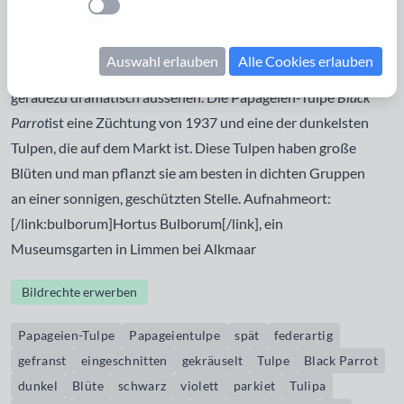
Einstellung anwenden
und anderen spät blühenden Sorten gezüchtet. Die
Blütenblätter sind federartig gefranst, sie wirken wie
Auswahl erlauben
Alle Cookies erlauben
eingeschnitten und sind häufig gekräuselt, sodass die Blüten
geradezu dramatisch aussehen. Die Papageien-Tulpe
Black
Parrot
ist eine Züchtung von 1937 und eine der dunkelsten
Tulpen, die auf dem Markt ist. Diese Tulpen haben große
Blüten und man pflanzt sie am besten in dichten Gruppen
an einer sonnigen, geschützten Stelle. Aufnahmeort:
[/link:bulborum]Hortus Bulborum[/link], ein
Museumsgarten in Limmen bei Alkmaar
Bildrechte erwerben
Papageien-Tulpe
Papageientulpe
spät
federartig
gefranst
eingeschnitten
gekräuselt
Tulpe
Black Parrot
dunkel
Blüte
schwarz
violett
parkiet
Tulipa